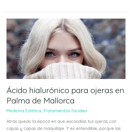
Ácido
hialurónico
para
ojeras
en
Palma
de
Mallorca
Ácido hialurónico para ojeras en
Palma de Mallorca
Medicina Estetica
,
Tratamientos faciales
Atrás quedo la época en que escondías tus ojeras con
capas y capas de maquillaje. Y es entendible, porque las