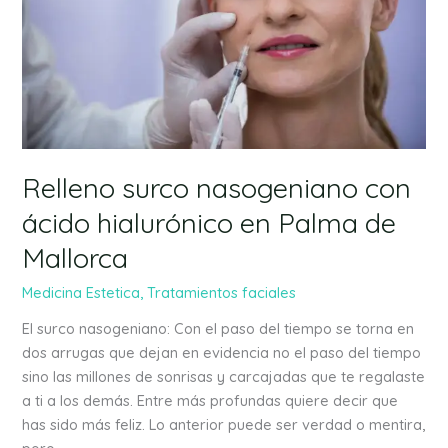
hialurónico
en
Palma
de
Mallorca
Relleno surco nasogeniano con
ácido hialurónico en Palma de
Mallorca
Medicina Estetica
,
Tratamientos faciales
El surco nasogeniano: Con el paso del tiempo se torna en
dos arrugas que dejan en evidencia no el paso del tiempo
sino las millones de sonrisas y carcajadas que te regalaste
a ti a los demás. Entre más profundas quiere decir que
has sido más feliz. Lo anterior puede ser verdad o mentira,