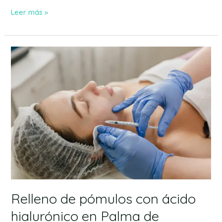
Leer más »
Relleno
de
pómulos
con
ácido
hialurónico
en
Palma
de
Mallorca
Relleno de pómulos con ácido
hialurónico en Palma de