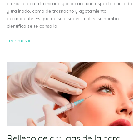
ojeras le dan a la mirada y a la cara una aspecto cansado
y trajinado, como de trasnocho y agotamiento
permanente. Es que de solo saber cuál es su nombre
científico se te cansa la
Leer más »
Relleno
de
arrugas
de
la
cara
con
ácido
hialurónico
en
Relleno de arrugas de la cara