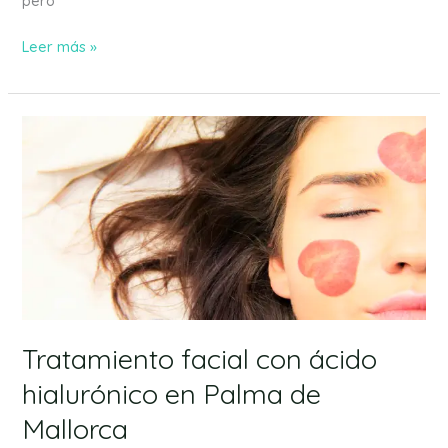
pero
Leer más »
Tratamiento
facial
con
ácido
hialurónico
en
Palma
de
Mallorca
Tratamiento facial con ácido
hialurónico en Palma de
Mallorca