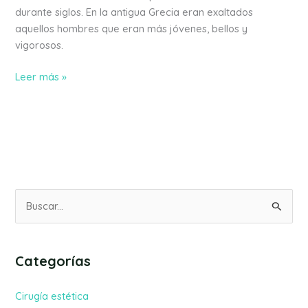
durante siglos. En la antigua Grecia eran exaltados
aquellos hombres que eran más jóvenes, bellos y
vigorosos.
Leer más »
B
u
s
Categorías
c
a
Cirugía estética