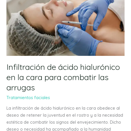
hialurónico
en
la
cara
para
combatir
las
arrugas
Infiltración de ácido hialurónico
en la cara para combatir las
arrugas
Tratamientos faciales
La infiltración de ácido hialurónico en la cara obedece al
deseo de retener la juventud en el rostro y a la necesidad
estética de combatir los signos del envejecimiento. Dicho
deseo o necesidad ha acompañado a la humanidad