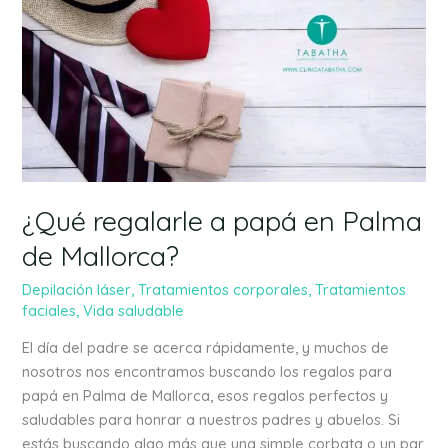
a
papá
en
Palma
de
Mallorca?
¿Qué regalarle a papá en Palma
de Mallorca?
Depilación láser
,
Tratamientos corporales
,
Tratamientos
faciales
,
Vida saludable
El día del padre se acerca rápidamente, y muchos de
nosotros nos encontramos buscando los regalos para
papá en Palma de Mallorca, esos regalos perfectos y
saludables para honrar a nuestros padres y abuelos. Si
estás buscando algo más que una simple corbata o un par