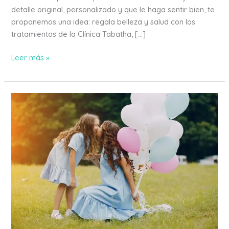
detalle original, personalizado y que le haga sentir bien, te
proponemos una idea: regala belleza y salud con los
tratamientos de la Clínica Tabatha, […]
Leer más »
Regalos
saludables
para
mamá
en
Palma
de
Mallorca