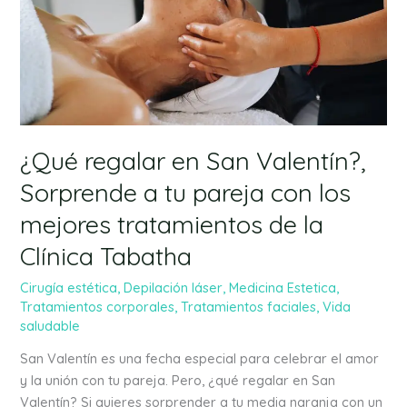
Sorprende
a
tu
pareja
con
los
mejores
tratamientos
¿Qué regalar en San Valentín?,
de
Sorprende a tu pareja con los
la
mejores tratamientos de la
Clínica
Tabatha
Clínica Tabatha
Cirugía estética
,
Depilación láser
,
Medicina Estetica
,
Tratamientos corporales
,
Tratamientos faciales
,
Vida
saludable
San Valentín es una fecha especial para celebrar el amor
y la unión con tu pareja. Pero, ¿qué regalar en San
Valentín? Si quieres sorprender a tu media naranja con un