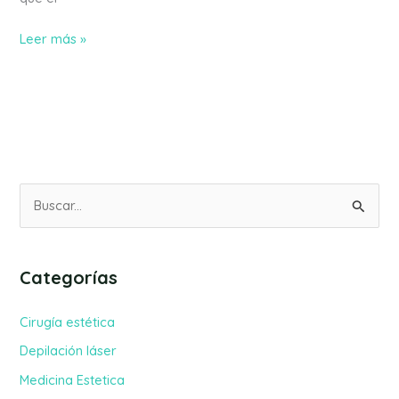
Leer más »
B
u
s
Categorías
c
a
Cirugía estética
r
Depilación láser
p
Medicina Estetica
o