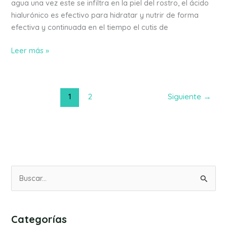
agua una vez este se infiltra en la piel del rostro, el ácido
hialurónico es efectivo para hidratar y nutrir de forma
efectiva y continuada en el tiempo el cutis de
Leer más »
1
2
Siguiente
→
B
u
s
Categorías
c