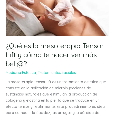
Tensor
Lift
y
cómo
te
hacer
ver
¿Qué es la mesoterapia Tensor
más
Lift y cómo te hacer ver más
bell@?
bell@?
Medicina Estetica
,
Tratamientos faciales
La mesoterapia tensor lift es un tratamiento estético que
consiste en la aplicación de microinyecciones de
sustancias naturales que estimulan la producción de
colágeno y elastina en la piel, lo que se traduce en un
efecto tensor y reafirmante. Este procedimiento es ideal
para combatir la flacidez, las arrugas y la pérdida de