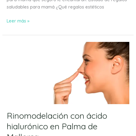
saludables para mamá ¿Qué regalos estéticos
Leer más »
Rinomodelación
con
ácido
hialurónico
en
Palma
de
Mallorca
Rinomodelación con ácido
hialurónico en Palma de