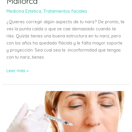
Mallorca
Medicina Estetica
,
Tratamientos faciales
¿Quieres corregir algún aspecto de tu nariz? De pronto, te
ves la punta caída o que se cae demasiado cuando te
ríes. Quizás tienes una buena estructura en tu nariz, pero
con los años ha quedado flácida y le falta mayor soporte
y proyección. Sea cual sea la inconformidad que tengas
con tu nariz, tienes
Leer más »
Relleno
de
labios
y
de
cara