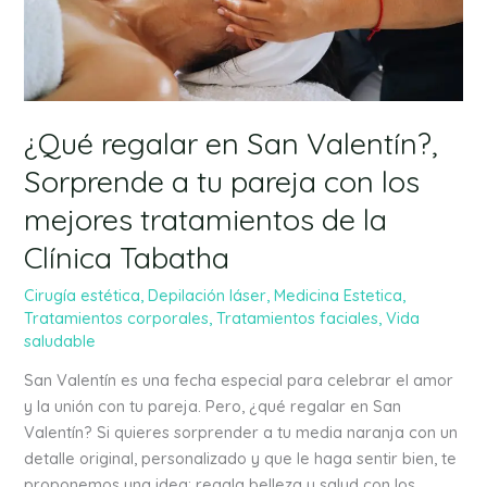
tu
pareja
con
los
mejores
tratamientos
¿Qué regalar en San Valentín?,
de
Sorprende a tu pareja con los
la
mejores tratamientos de la
Clínica
Tabatha
Clínica Tabatha
Cirugía estética
,
Depilación láser
,
Medicina Estetica
,
Tratamientos corporales
,
Tratamientos faciales
,
Vida
saludable
San Valentín es una fecha especial para celebrar el amor
y la unión con tu pareja. Pero, ¿qué regalar en San
Valentín? Si quieres sorprender a tu media naranja con un
detalle original, personalizado y que le haga sentir bien, te
proponemos una idea: regala belleza y salud con los