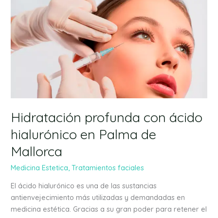
Hidratación
profunda
con
ácido
hialurónico
en
Palma
de
Mallorca
Hidratación profunda con ácido
hialurónico en Palma de
Mallorca
Medicina Estetica
,
Tratamientos faciales
El ácido hialurónico es una de las sustancias
antienvejecimiento más utilizadas y demandadas en
medicina estética. Gracias a su gran poder para retener el