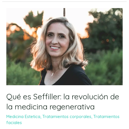
Qué
es
Seffiller:
la
revolución
de
la
medicina
regenerativa
Qué es Seffiller: la revolución de
la medicina regenerativa
Medicina Estetica
,
Tratamientos corporales
,
Tratamientos
faciales