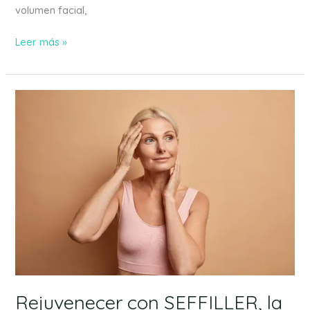
volumen facial,
Leer más »
Rejuvenecer
con
SEFFILLER,
la
terapia
natural
con
células
madres
Rejuvenecer con SEFFILLER, la