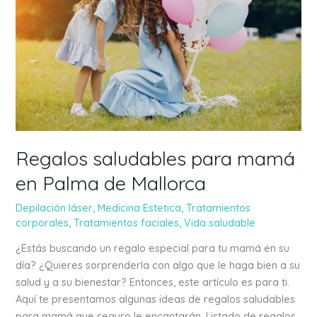
en
Palma
de
Mallorca
Regalos saludables para mamá
en Palma de Mallorca
Depilación láser
,
Medicina Estetica
,
Tratamientos
corporales
,
Tratamientos faciales
,
Vida saludable
¿Estás buscando un regalo especial para tu mamá en su
día? ¿Quieres sorprenderla con algo que le haga bien a su
salud y a su bienestar? Entonces, este artículo es para ti.
Aquí te presentamos algunas ideas de regalos saludables
para mamá que seguro le encantarán. Listado de regalos