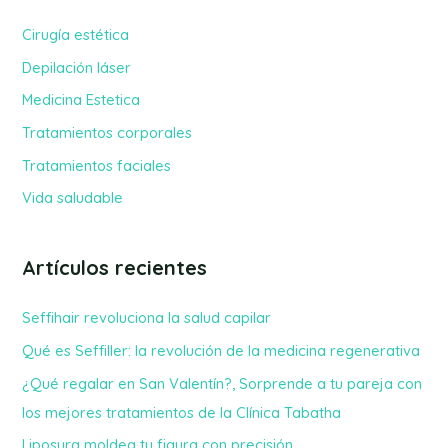
a
Cirugía estética
r
Depilación láser
p
Medicina Estetica
o
Tratamientos corporales
r
Tratamientos faciales
:
Vida saludable
Artículos recientes
Seffihair revoluciona la salud capilar
Qué es Seffiller: la revolución de la medicina regenerativa
¿Qué regalar en San Valentín?, Sorprende a tu pareja con
los mejores tratamientos de la Clínica Tabatha
Liposurg moldea tu figura con precisión