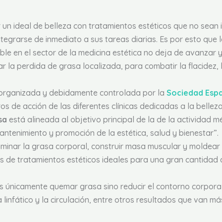
n ideal de belleza con tratamientos estéticos que no sean in
egrarse de inmediato a sus tareas diarias. Es por esto que 
le en el sector de la medicina estética no deja de avanzar
la perdida de grasa localizada, para combatir la flacidez, l
á organizada y debidamente controlada por la
Sociedad Espa
s de acción de las diferentes clínicas dedicadas a la bellez
sa
está alineada al objetivo principal de la de la actividad m
mantenimiento y promoción de la estética, salud y bienestar”.
minar la grasa corporal, construir masa muscular y moldear 
s de tratamientos estéticos ideales para una gran cantidad
s únicamente quemar grasa sino reducir el contorno corporal,
a linfático y la circulación, entre otros resultados que van m