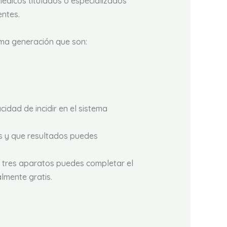
 médicos titulados o especializados
entes.
ima generación que son:
idad de incidir en el sistema
os y que resultados puedes
s tres aparatos puedes completar el
almente gratis.