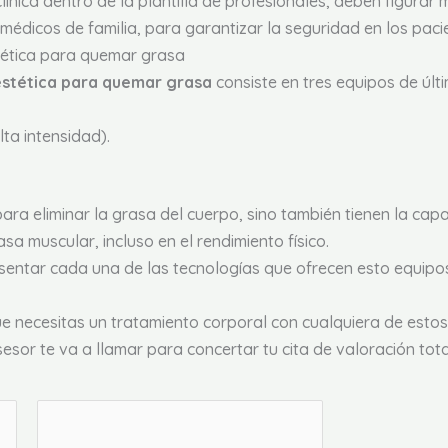
 clínica dentro de la plantilla de profesionales, deben figurar
médicos de familia, para garantizar la seguridad en los paci
tética para quemar grasa
estética para quemar grasa
consiste en tres equipos de últ
ta intensidad).
ara eliminar la grasa del cuerpo, sino también tienen la capac
asa muscular, incluso en el rendimiento físico.
esentar cada una de las tecnologías que ofrecen esto equip
ue necesitas un tratamiento corporal con cualquiera de esto
sesor te va a llamar para concertar tu cita de valoración tot