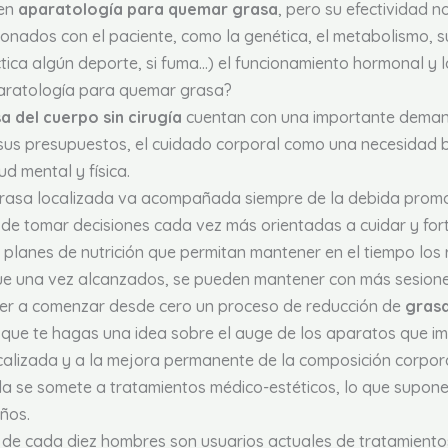
 en
aparatología para quemar grasa
, pero su efectividad n
onados con el paciente, como la genética, el metabolismo, su
ctica algún deporte, si fuma…) el funcionamiento hormonal y l
aratología para quemar grasa?
a del cuerpo sin cirugía
cuentan con una importante deman
sus presupuestos, el cuidado corporal como una necesidad b
ud mental y física.
grasa localizada va acompañada siempre de la debida promoc
 de tomar decisiones cada vez más orientadas a cuidar y fort
 planes de nutrición que permitan mantener en el tiempo los
 una vez alcanzados, se pueden mantener con más sesiones 
ver a comenzar desde cero un proceso de reducción de
grasa
que te hagas una idea sobre el auge de los aparatos que im
calizada y a la mejora permanente de la composición corpora
a se somete a tratamientos médico-estéticos, lo que supone
ños.
 de cada diez hombres son usuarios actuales de tratamientos