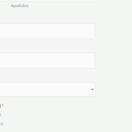
Apellidos
d
*
s
ad