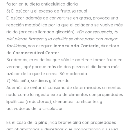
faltar en tu dieta anticelulítica diaria.
6) El azúcar y el exceso de fruta, ¡a raya!
El azúcar además de convertirse en grasa, provoca una
reacción metabólica por la que el colágeno se vuelve más
rígido (proceso llamado glicación).
«En consecuencia, tu
piel pierde firmeza y la celulitis se abre paso con mayor
facilidad»
, nos asegura
Inmaculada Canterla
, directora
de
Cosmeceutical Center
.
Si además, eres de las que sólo le apetece tomar fruta en
verano, ¡ojo! porque más de dos piezas al día tienen más
azúcar de lo que te crees. Sé moderada.
7) Más piña, sardinas y té verde
Además de evitar el consumo de determinados alimentos
nada como la ingesta extra de alimentos con propiedades
lipolíticas (reductoras), drenantes, tonificantes y
activadoras de la circulación.
Es el caso de la
piña
, rica bromelaína con propiedades
antiinflamatorias y diuréticas que proporcionan a su vez