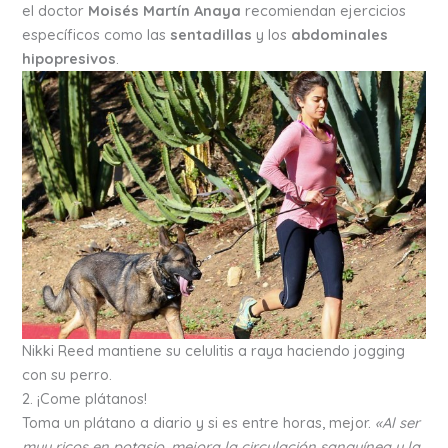
el doctor
Moisés Martín Anaya
recomiendan ejercicios
específicos como las
sentadillas
y los
abdominales
hipopresivos
.
Nikki Reed mantiene su celulitis a raya haciendo jogging
con su perro.
2. ¡Come plátanos!
Toma un plátano a diario y si es entre horas, mejor.
«Al ser
muy ricos en potasio, mejora la circulación sanguínea y la