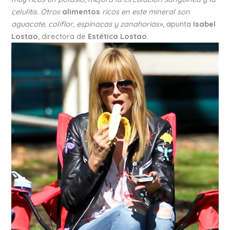
celulitis. Otros
alimentos
ricos en este mineral son
aguacate, coliflor, espinacas y zanahorias»
, apunta
Isabel
Lostao
, directora de
Estética Lostao
.