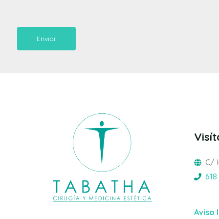
Enviar
Visí
C/ 
618
Aviso 