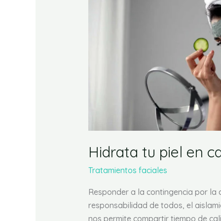
piel
en
casa
Hidrata tu piel en c
Tratamientos faciales
Responder a la contingencia por la
responsabilidad de todos, el aislam
nos permite compartir tiempo de cali