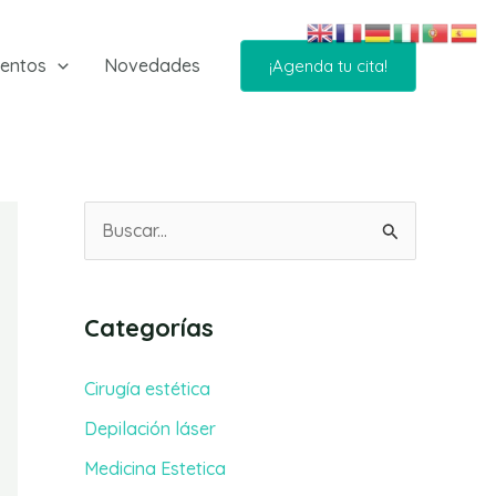
ientos
Novedades
¡Agenda tu cita!
B
u
s
Categorías
c
a
Cirugía estética
r
Depilación láser
p
Medicina Estetica
o