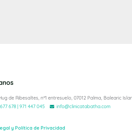
tanos
Hug de Ribesaltes, nº1 entresuelo, 07012 Palma, Balearic Isla
 677 678 | 971 447 045
info@clinicatabatha.com
legal y Política de Privacidad