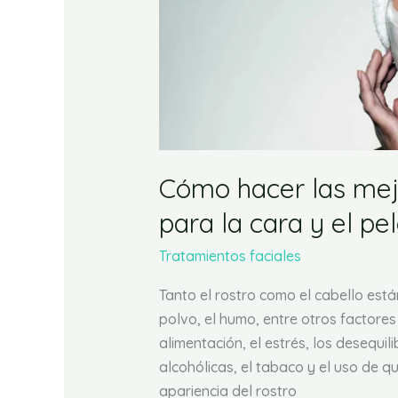
para
la
cara
y
el
pelo
Cómo hacer las mej
para la cara y el pe
Tratamientos faciales
Tanto el rostro como el cabello está
polvo, el humo, entre otros factores
alimentación, el estrés, los desequi
alcohólicas, el tabaco y el uso de q
apariencia del rostro