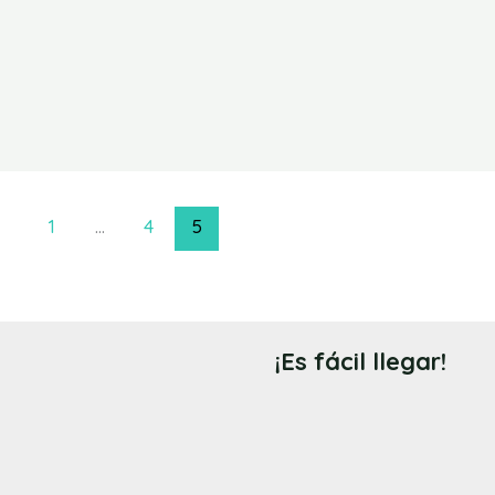
1
…
4
5
¡Es fácil llegar!