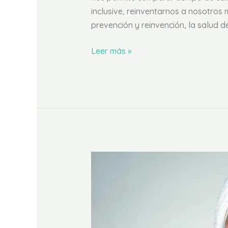
inclusive, reinventarnos a nosotros
prevención y reinvención, la salud de
Leer más »
Cómo
hacer
las
mejores
mascarillas
caseras