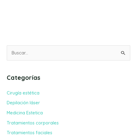
B
u
s
Categorías
c
a
Cirugía estética
r
Depilación láser
p
Medicina Estetica
o
Tratamientos corporales
r
Tratamientos faciales
: