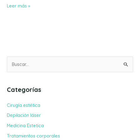
Leer más »
B
u
s
Categorías
c
a
Cirugía estética
r
Depilación láser
p
Medicina Estetica
o
Tratamientos corporales
r