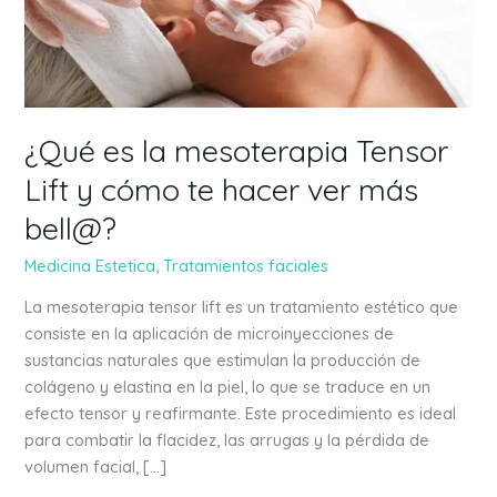
Lift
y
cómo
te
hacer
ver
¿Qué es la mesoterapia Tensor
más
Lift y cómo te hacer ver más
bell@?
bell@?
Medicina Estetica
,
Tratamientos faciales
La mesoterapia tensor lift es un tratamiento estético que
consiste en la aplicación de microinyecciones de
sustancias naturales que estimulan la producción de
colágeno y elastina en la piel, lo que se traduce en un
efecto tensor y reafirmante. Este procedimiento es ideal
para combatir la flacidez, las arrugas y la pérdida de
volumen facial, […]