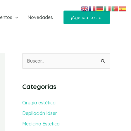
ientos
Novedades
¡Agenda tu cita!
B
u
s
Categorías
c
a
Cirugía estética
r
Depilación láser
p
Medicina Estetica
o