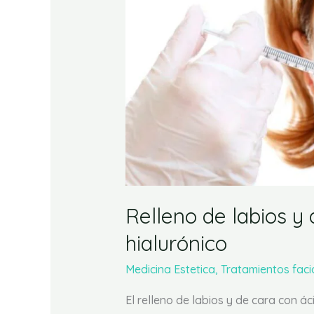
labios
y
de
cara
con
ácido
hialurónico
Relleno de labios y
hialurónico
Medicina Estetica
,
Tratamientos faci
El relleno de labios y de cara con á