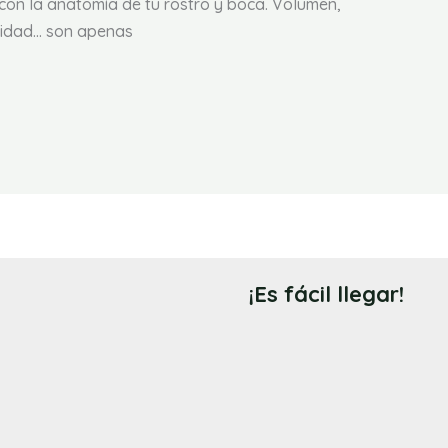
con la anatomía de tu rostro y boca. Volumen,
alidad… son apenas
¡Es fácil llegar!