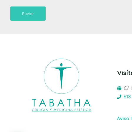
Enviar
Visí
C/ 
618
Aviso 