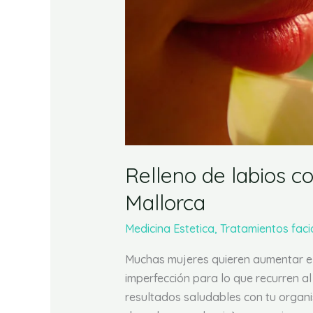
ácido
hialurónico
en
Mallorca
Relleno de labios co
Mallorca
Medicina Estetica
,
Tratamientos faci
Muchas mujeres quieren aumentar el
imperfección para lo que recurren al
resultados saludables con tu organi