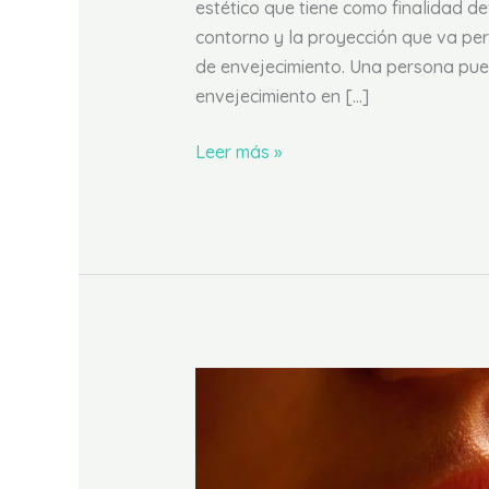
estético que tiene como finalidad dev
contorno y la proyección que va per
de envejecimiento. Una persona pued
envejecimiento en […]
Leer más »
Relleno
de
labios
con