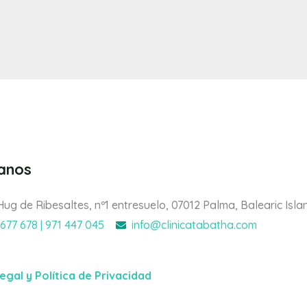
tanos
Hug de Ribesaltes, nº1 entresuelo, 07012 Palma, Balearic Isla
 677 678 | 971 447 045
info@clinicatabatha.com
legal y Política de Privacidad