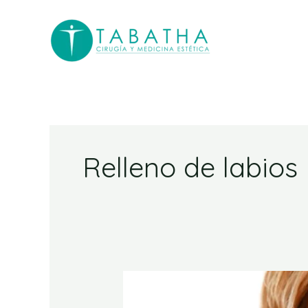
Ir
al
contenido
Relleno de labios
Relleno
de