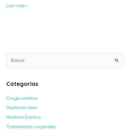
Leer más »
B
u
s
Categorías
c
a
Cirugía estética
r
Depilación láser
p
Medicina Estetica
o
Tratamientos corporales
r