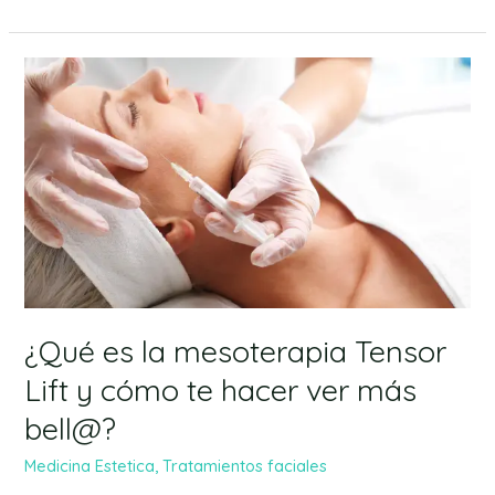
¿Qué
es
la
mesoterapia
Tensor
Lift
y
cómo
te
hacer
ver
¿Qué es la mesoterapia Tensor
más
Lift y cómo te hacer ver más
bell@?
bell@?
Medicina Estetica
,
Tratamientos faciales