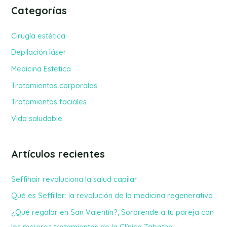
s
Categorías
c
a
Cirugía estética
r
Depilación láser
p
Medicina Estetica
o
Tratamientos corporales
r
Tratamientos faciales
:
Vida saludable
Artículos recientes
Seffihair revoluciona la salud capilar
Qué es Seffiller: la revolución de la medicina regenerativa
¿Qué regalar en San Valentín?, Sorprende a tu pareja con
los mejores tratamientos de la Clínica Tabatha