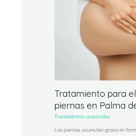
eliminar
grasa
de
las
piernas
en
Palma
de
Mallorca
Tratamiento para el
piernas en Palma d
Tratamientos corporales
Las piernas acumulan grasa en forma