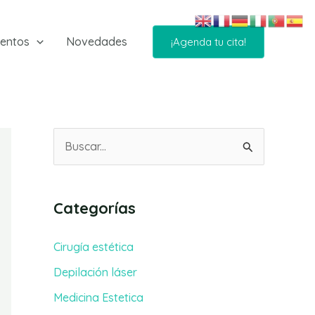
ientos
Novedades
¡Agenda tu cita!
B
u
s
Categorías
c
a
Cirugía estética
r
Depilación láser
p
Medicina Estetica
o