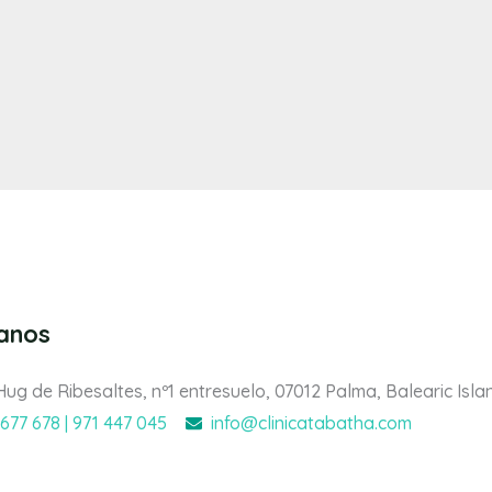
tanos
Hug de Ribesaltes, nº1 entresuelo, 07012 Palma, Balearic Isla
 677 678 | 971 447 045
info@clinicatabatha.com