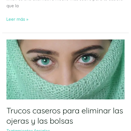
que la
Leer más »
Trucos
caseros
para
eliminar
las
ojeras
y
las
bolsas
Trucos caseros para eliminar las
ojeras y las bolsas
Tratamientos faciales