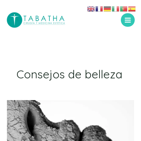
Ir
al
contenido
Consejos de belleza
Ocho
hábitos
para
mantener
la