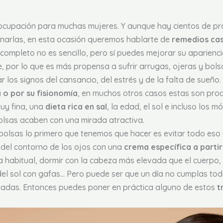
eocupación para muchas mujeres. Y aunque hay cientos de pr
inarlas, en esta ocasión queremos hablarte de
remedios ca
completo no es sencillo, pero sí puedes mejorar su aparienci
e, por lo que es más propensa a sufrir arrugas, ojeras y bol
r los signos del cansancio, del estrés y de la falta de sueñ
 o por su fisionomía
, en muchos otros casos estas son pro
 muy fina, una
dieta rica en sal
, la edad, el sol e incluso los 
olsas acaben con una mirada atractiva.
bolsas lo primero que tenemos que hacer es evitar todo eso
a del contorno de los ojos con una
crema específica a partir
 habitual, dormir con la cabeza más elevada que el cuerpo,
del sol con gafas… Pero puede ser que un día no cumplas todo
iadas. Entonces puedes poner en práctica alguno de estos
t