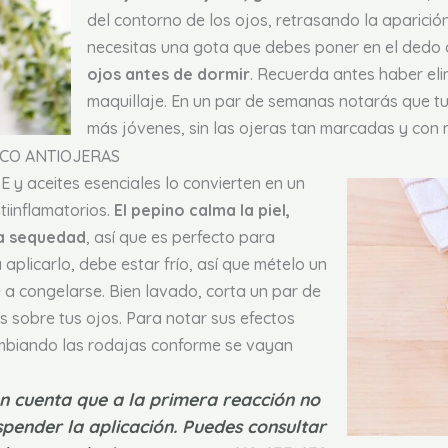
del contorno de los ojos, retrasando la aparición
necesitas una gota que debes poner en el dedo 
ojos antes de dormir
. Recuerda antes haber eli
maquillaje. En un par de semanas notarás que t
más jóvenes, sin las ojeras tan marcadas y con
ICO ANTIOJERAS
E y aceites esenciales lo convierten en un
tiinflamatorios.
El pepino calma la piel,
la sequedad
, así que es perfecto para
a aplicarlo, debe estar frío, así que mételo un
e a congelarse. Bien lavado, corta un par de
las sobre tus ojos. Para notar sus efectos
cambiando las rodajas conforme se vayan
n cuenta que a la primera reacción no
spender la aplicación. Puedes consultar