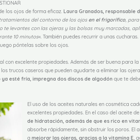
ESTIONAR
de los ojos de forma eficaz.
Laura Granados, responsable de
tratamientos del contorno de los ojos
en el frigorífico
, para
te levantes con las ojeras y las bolsas muy marcadas, apl
rante 10 minutos
«. También puedes recurrir a unas cucharas
luego póntelas sobre los ojos.
al con excelente propiedades. Además de ser buena para la 
e los trucos caseros que pueden ayudarte a eliminar las ojera
 ya esté fría, impregna dos discos de algodón
que te debe
El uso de los aceites naturales en cosmética cad
excelentes propiedades. En el caso del aceite d
de hidratación, además de que es rico en vitam
absorbe rápidamente, sin obstruir los poros. El
a
mejorar las ojeras, gracias a la vitamina E
, 