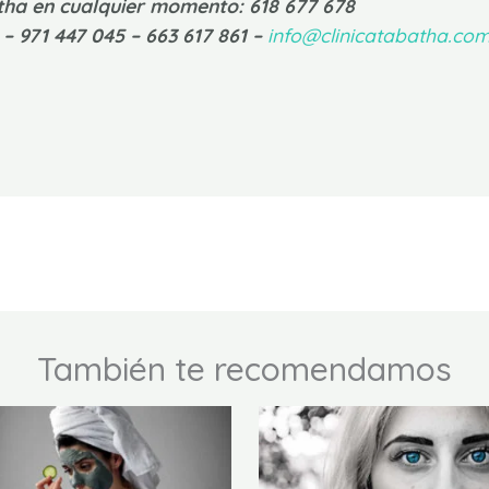
atha en cualquier momento: 618 677 678
– 971 447 045 – 663 617 861
–
info@clinicatabatha.co
También te recomendamos