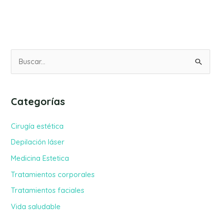
B
u
s
Categorías
c
a
Cirugía estética
r
Depilación láser
p
Medicina Estetica
o
Tratamientos corporales
r
Tratamientos faciales
:
Vida saludable