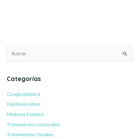
B
u
s
Categorías
c
a
Cirugía estética
r
Depilación láser
p
Medicina Estetica
o
Tratamientos corporales
r
Tratamientos faciales
: