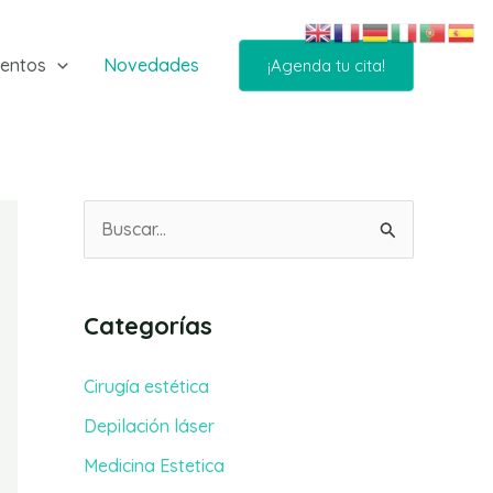
ientos
Novedades
¡Agenda tu cita!
B
u
s
Categorías
c
a
Cirugía estética
r
Depilación láser
p
Medicina Estetica
o