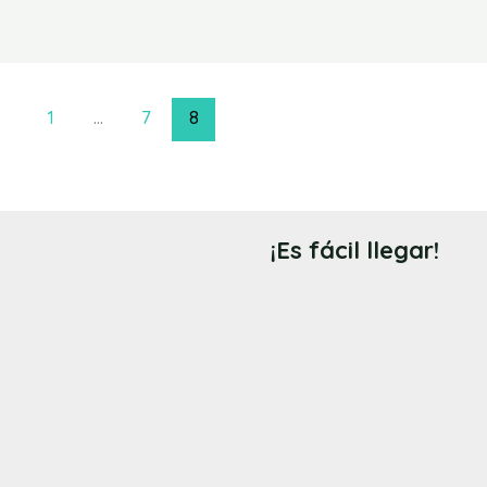
1
…
7
8
¡Es fácil llegar!