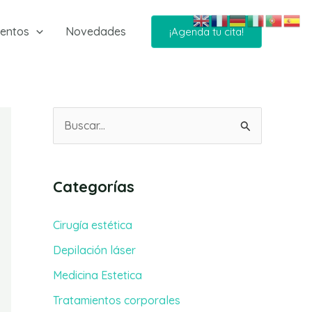
ientos
Novedades
¡Agenda tu cita!
B
u
s
Categorías
c
a
Cirugía estética
r
Depilación láser
p
Medicina Estetica
o
Tratamientos corporales
r