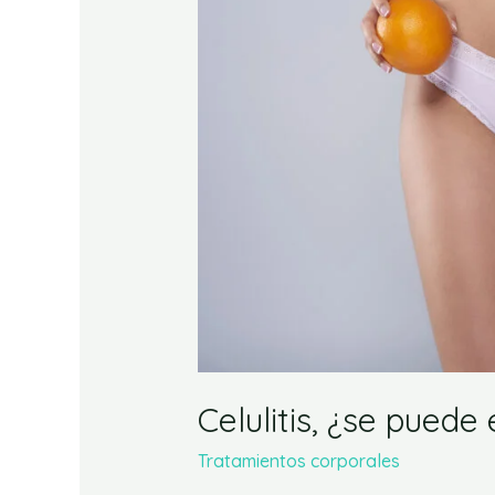
evitar?
Celulitis, ¿se puede 
Tratamientos corporales