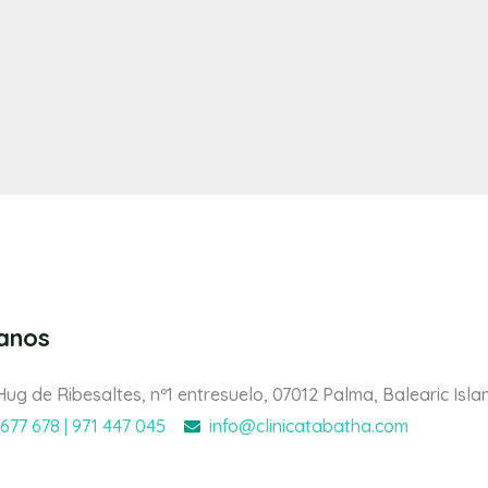
tanos
Hug de Ribesaltes, nº1 entresuelo, 07012 Palma, Balearic Isla
 677 678 | 971 447 045
info@clinicatabatha.com