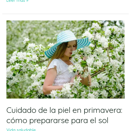
Leer más »
Cuidado
de
la
piel
en
primavera:
cómo
prepararse
para
el
sol
Cuidado de la piel en primavera:
cómo prepararse para el sol
Vida saludable