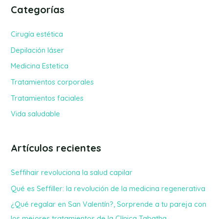
s
Categorías
c
a
Cirugía estética
r
Depilación láser
p
Medicina Estetica
o
Tratamientos corporales
r
Tratamientos faciales
:
Vida saludable
Artículos recientes
Seffihair revoluciona la salud capilar
Qué es Seffiller: la revolución de la medicina regenerativa
¿Qué regalar en San Valentín?, Sorprende a tu pareja con
los mejores tratamientos de la Clínica Tabatha