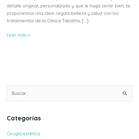
detalle original, personalizado y que le haga sentir bien, te
proponemos una idea: regala belleza y salud con los
tratamientos de la Clínica Tabatha, […]
Leer más »
B
u
s
Categorías
c
a
Cirugía estética