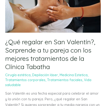
Sorprende
a
tu
pareja
con
los
mejores
tratamientos
¿Qué regalar en San Valentín?,
de
Sorprende a tu pareja con los
la
mejores tratamientos de la
Clínica
Tabatha
Clínica Tabatha
Cirugía estética
,
Depilación láser
,
Medicina Estetica
,
Tratamientos corporales
,
Tratamientos faciales
,
Vida
saludable
San Valentín es una fecha especial para celebrar el amor
y la unión con tu pareja. Pero, ¿qué regalar en San
Valentín? Si quieres sorprender a tu media naranja con un