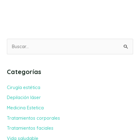
B
u
s
Categorías
c
a
Cirugía estética
r
Depilación láser
p
Medicina Estetica
o
Tratamientos corporales
r
Tratamientos faciales
:
Vida saludable