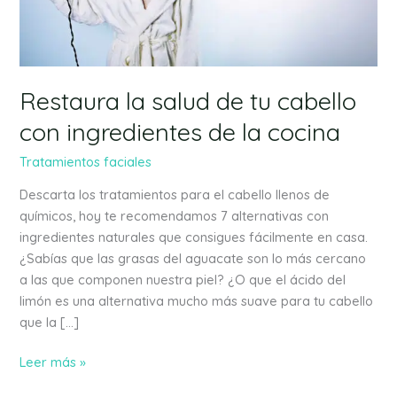
cabello
con
ingredientes
de
la
Restaura la salud de tu cabello
cocina
con ingredientes de la cocina
Tratamientos faciales
Descarta los tratamientos para el cabello llenos de
químicos, hoy te recomendamos 7 alternativas con
ingredientes naturales que consigues fácilmente en casa.
¿Sabías que las grasas del aguacate son lo más cercano
a las que componen nuestra piel? ¿O que el ácido del
limón es una alternativa mucho más suave para tu cabello
que la […]
Leer más »