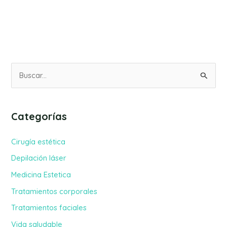
B
u
s
Categorías
c
a
Cirugía estética
r
Depilación láser
p
Medicina Estetica
o
Tratamientos corporales
r
Tratamientos faciales
:
Vida saludable