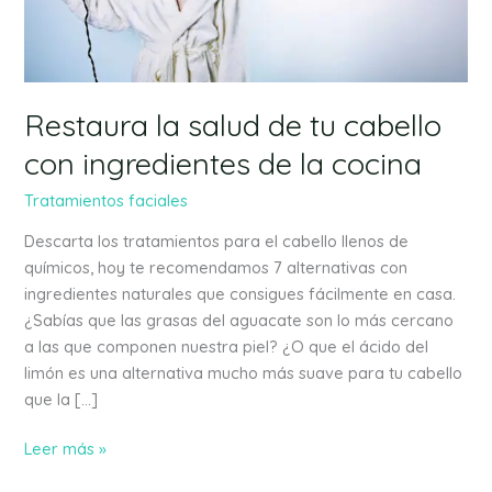
cabello
con
ingredientes
de
la
Restaura la salud de tu cabello
cocina
con ingredientes de la cocina
Tratamientos faciales
Descarta los tratamientos para el cabello llenos de
químicos, hoy te recomendamos 7 alternativas con
ingredientes naturales que consigues fácilmente en casa.
¿Sabías que las grasas del aguacate son lo más cercano
a las que componen nuestra piel? ¿O que el ácido del
limón es una alternativa mucho más suave para tu cabello
que la […]
Leer más »