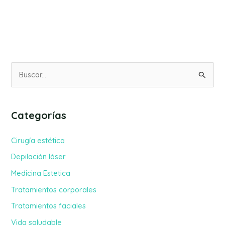
B
u
s
Categorías
c
a
Cirugía estética
r
Depilación láser
p
Medicina Estetica
o
Tratamientos corporales
r
Tratamientos faciales
:
Vida saludable