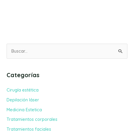
B
u
s
Categorías
c
a
Cirugía estética
r
Depilación láser
p
Medicina Estetica
o
Tratamientos corporales
r
Tratamientos faciales
: