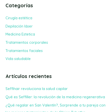
s
Categorías
c
a
Cirugía estética
r
Depilación láser
p
Medicina Estetica
o
Tratamientos corporales
r
Tratamientos faciales
:
Vida saludable
Artículos recientes
Seffihair revoluciona la salud capilar
Qué es Seffiller: la revolución de la medicina regenerativa
¿Qué regalar en San Valentín?, Sorprende a tu pareja con