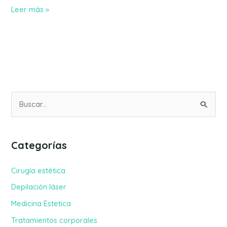
Leer más »
B
u
s
Categorías
c
a
Cirugía estética
r
Depilación láser
p
Medicina Estetica
o
Tratamientos corporales
r