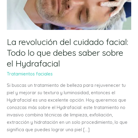
Todo
lo
que
debes
saber
sobre
La revolución del cuidado facial:
el
Todo lo que debes saber sobre
Hydrafacial
el Hydrafacial
Tratamientos faciales
Si buscas un tratamiento de belleza para rejuvenecer tu
piel y mejorar su textura y luminosidad, entonces el
Hydrafacial es una excelente opción. Hoy queremos que
conozcas más sobre el Hydrafacial: este tratamiento no
invasivo combina técnicas de limpieza, exfoliación,
extracción y hidratación en un solo procedimiento, lo que
significa que puedes lograr una piel […]