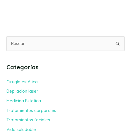
B
u
s
Categorías
c
a
Cirugía estética
r
Depilación láser
p
Medicina Estetica
o
Tratamientos corporales
r
Tratamientos faciales
:
Vida saludable