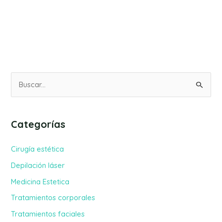
B
u
s
Categorías
c
a
Cirugía estética
r
Depilación láser
p
Medicina Estetica
o
Tratamientos corporales
r
Tratamientos faciales
: