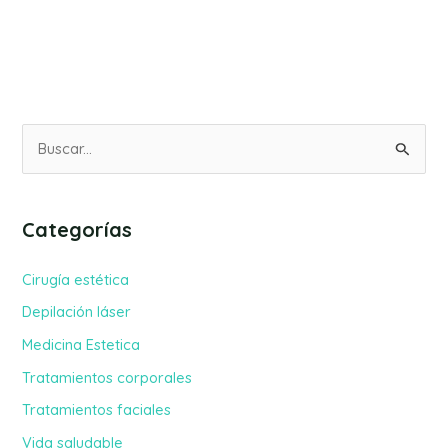
B
u
s
Categorías
c
a
Cirugía estética
r
Depilación láser
p
Medicina Estetica
o
Tratamientos corporales
r
Tratamientos faciales
:
Vida saludable