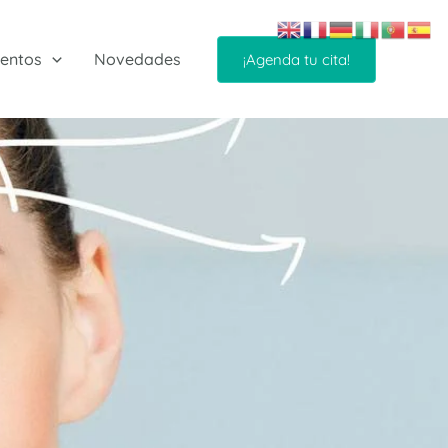
entos
Novedades
¡Agenda tu cita!