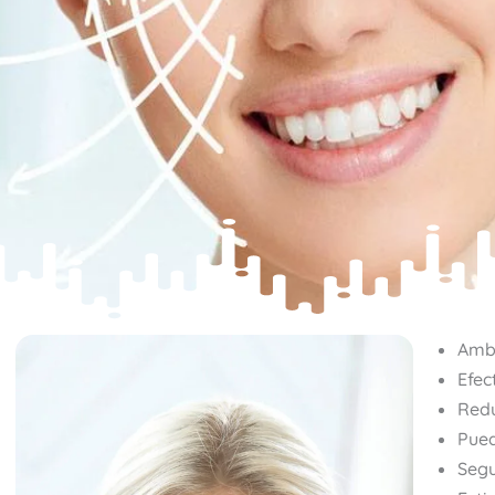
Ambu
Efec
Redu
Pued
Segu