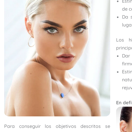
Esti
de c
Da s
luga
Los hi
princi
Dar 
firm
Est
nat
reju
En defi
Para conseguir los objetivos descritos se