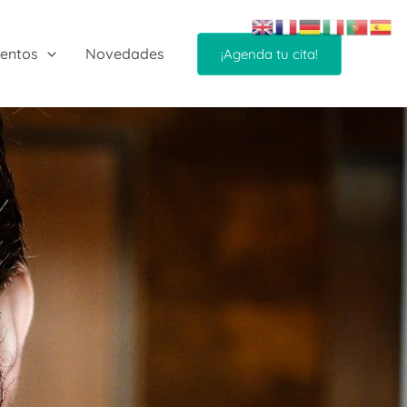
entos
Novedades
¡Agenda tu cita!