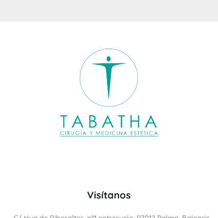
Visítanos
C/ Hug de Ribesaltes, nº1 entresuelo, 07012 Palma, Balearic